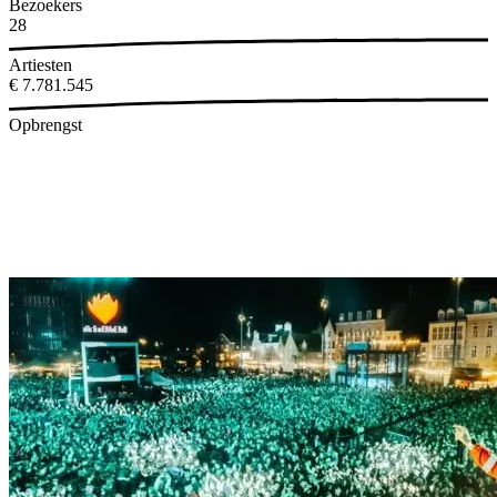
Bezoekers
29
Artiesten
€
8.803.222
Opbrengst